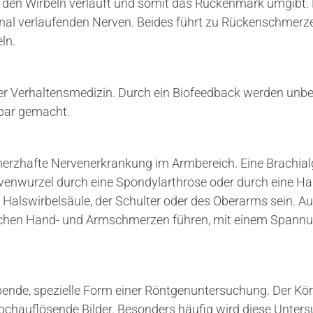
 den Wirbeln verläuft und somit das Rückenmark umgibt.
nal verlaufenden Nerven. Beides führt zu Rückenschmerze
ln.
n der Verhaltensmedizin. Durch ein Biofeedback werden u
bar gemacht.
merzhafte Nervenerkrankung im Armbereich. Eine Brachial
rvenwurzel durch eine Spondylarthrose oder durch eine Hal
 Halswirbelsäule, der Schulter oder des Oberarms sein. 
chen Hand- und Armschmerzen führen, mit einem Spannu
ende, spezielle Form einer Röntgenuntersuchung. Der Körp
chauflösende Bilder. Besonders häufig wird diese Unt