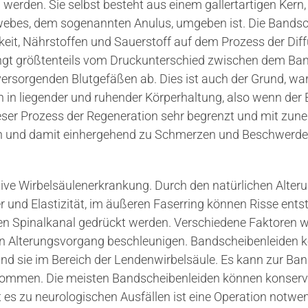
rden. Sie selbst besteht aus einem gallertartigen Kern
ebes, dem sogenannten Anulus, umgeben ist. Die Bandsch
gkeit, Nährstoffen und Sauerstoff auf dem Prozess der Di
hängt größtenteils vom Druckunterschied zwischen dem B
ersorgenden Blutgefäßen ab. Dies ist auch der Grund, w
in liegender und ruhender Körperhaltung, also wenn der 
t dieser Prozess der Regeneration sehr begrenzt und mit 
n und damit einhergehend zu Schmerzen und Beschwerde
ative Wirbelsäulenerkrankung. Durch den natürlichen Alt
r und Elastizität, im äußeren Faserring können Risse ents
den Spinalkanal gedrückt werden. Verschiedene Faktoren
n Alterungsvorgang beschleunigen. Bandscheibenleiden kö
sind sie im Bereich der Lendenwirbelsäule. Es kann zur B
 kommen. Die meisten Bandscheibenleiden können konser
s zu neurologischen Ausfällen ist eine Operation notwen