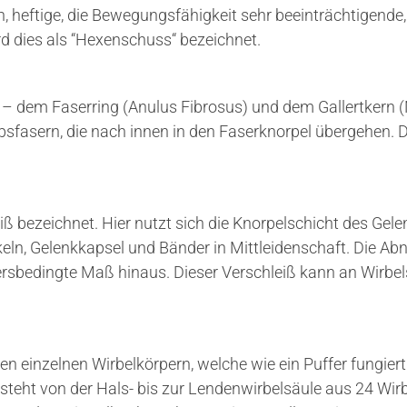
ch, heftige, die Bewegungsfähigkeit sehr beeinträchtigen
d dies als “Hexenschuss“ bezeichnet.
 – dem Faserring (Anulus Fibrosus) und dem Gallertkern (
sfasern, die nach innen in den Faserknorpel übergehen. 
iß bezeichnet. Hier nutzt sich die Knorpelschicht des Gele
ln, Gelenkkapsel und Bänder in Mittleidenschaft. Die Ab
rsbedingte Maß hinaus. Dieser Verschleiß kann an Wirbels
en einzelnen Wirbelkörpern, welche wie ein Puffer fungie
esteht von der Hals- bis zur Lendenwirbelsäule aus 24 Wir