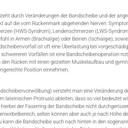
tsteht durch Veränderungen der Bandscheibe und der ang
ückt auf die vom Rückenmark abgehenden Nerven. Symptom
erzen (HWS-Syndrom), Lendenschmerzen (LWS-Syndrom)
efühl in Armen (Brachialgie) oder Beinen (Ischialgie), so
scheibenvorfall ist oft eine Überlastung bei vorgeschädig
bei schwereren Vorfällen ist eine Bandscheibenoperation n
 den Rücken mit einen gezielten Muskelaufbau und gymn
ngerechte Position einnehmen.
ndscheibenvorwölbung) versteht man eine Veränderung der
lateinischen Protrusio ableiten, dass so viel bedeutet wi
ierbei der Faserring der Bandscheibe nicht durchgerisse
nwirbelbereich, selten können aber auch je nach Höhe 
u kann die Bandscheibe auch nach hinten in den sogenannt