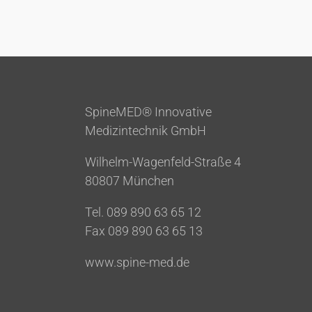
SpineMED® Innovative
Medizintechnik GmbH
Wilhelm-Wagenfeld-Straße 4
80807 München
Tel. 089 890 63 65 12
Fax 089 890 63 65 13
www.spine-med.de