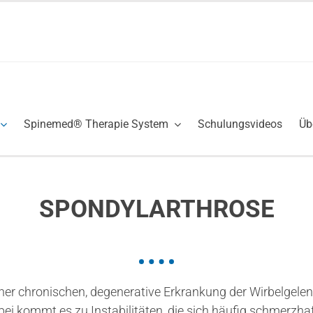
Spinemed® Therapie System
Schulungsvideos
Üb
SPONDYLARTHROSE
ner chronischen, degenerative Erkrankung der Wirbelgele
ei kommt es zu Instabilitäten, die sich häufig schmerzha