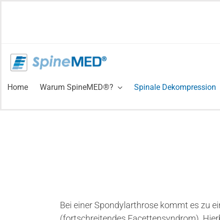
Zum
Inhalt
springen
Home
Warum SpineMED®?
Spinale Dekompression
Bei einer Spondylarthrose kommt es zu ei
(fortschreitendes Facettensyndrom). Hierb