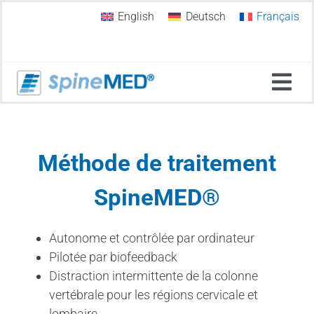
Skip
English
Deutsch
Français
to
content
Basc
la
Accueil
navi
Méthode de traitement
Pourquoi SpineMED® ?
SpineMED®
Décompression spinale
Autonome et contrôlée par ordinateur
Pilotée par biofeedback
Systèmes de thérapie SpineMED
Distraction intermittente de la colonne
vertébrale pour les régions cervicale et
lombaire